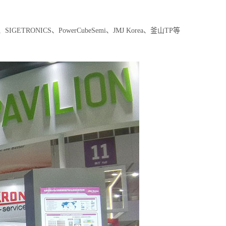
GETRONICS、PowerCubeSemi、JMJ Korea、釜山TP等