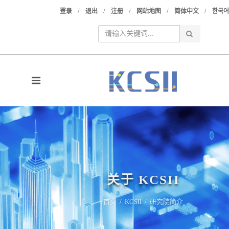
/
/
/
/
/
登录
退出
注册
网站地图
简体中文
한국어
关于 KCSII
首页
/
KCSII
/
研究院简介